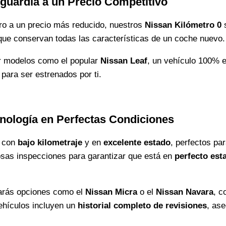
guardia a un Precio Competitivo
ro a un precio más reducido, nuestros
Nissan Kilómetro 0
s
a que conservan todas las características de un coche nuevo.
r modelos como el popular
Nissan Leaf
, un vehículo 100% e
s para ser estrenados por ti.
nología en Perfectas Condiciones
s con
bajo kilometraje
y en
excelente estado
, perfectos pa
sas inspecciones para garantizar que está en
perfecto es
arás opciones como el
Nissan Micra
o el
Nissan Navara
, c
ehículos incluyen un
historial completo de revisiones
, ase