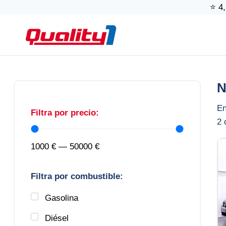
Saltar
⭐ 4,
al
contenido
N
En
Filtra por precio:
2
c
1000
€
—
50000
€
Filtra por combustible:
Gasolina
Diésel