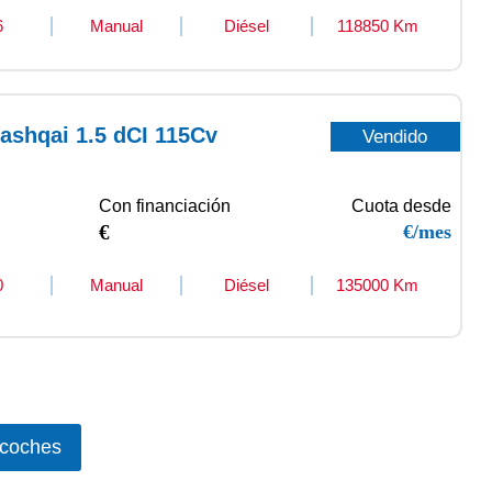
6
Manual
Diésel
118850 Km
ashqai 1.5 dCI 115Cv
Vendido
Con financiación
Cuota desde
€
€/mes
0
Manual
Diésel
135000 Km
 coches